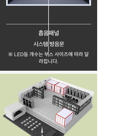
흡음패널
시스템 방음문
​※
등 개수는 부스 사이즈에 따라 달
LED
라집니다.