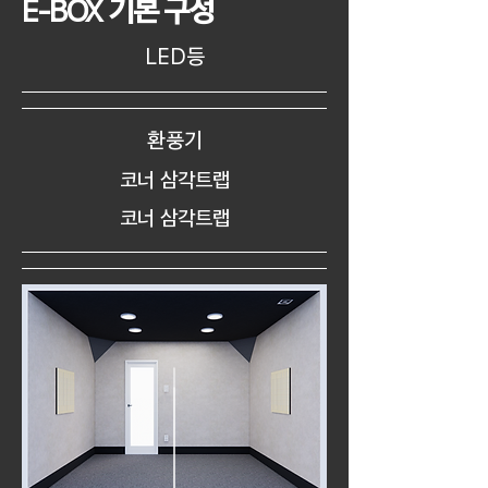
기본 구성
E-BOX
등
LED
환풍기
코너 삼각트랩
코너 삼각트랩