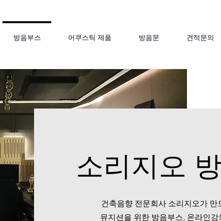
방음부스
어쿠스틱 제품
방음문
견적문의
소리지오 
건축음향 전문회사 소리지오가 만
뮤지션을 위한 방음부스, 온라인강