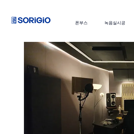
폰부스
녹음실시공