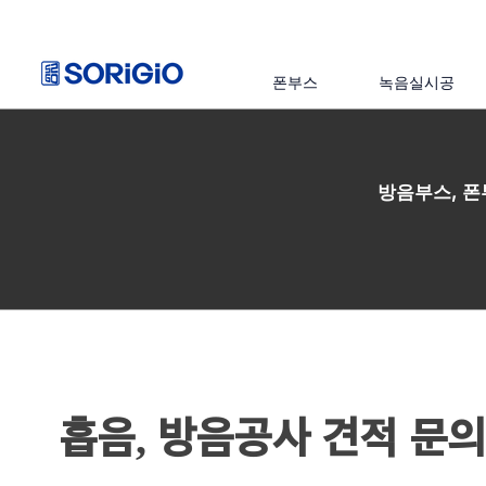
폰부스
녹음실시공
방음부스, 폰
흡음, 방음공사 견적 문의